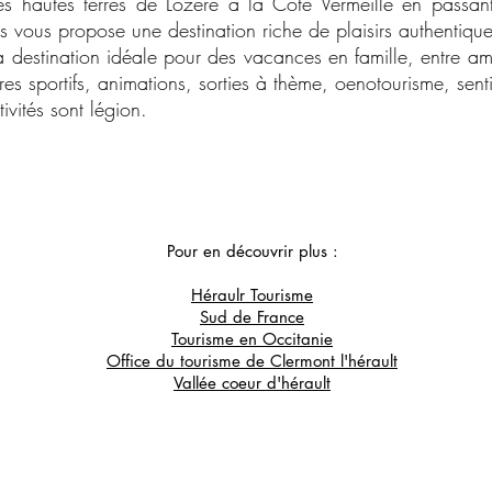
 hautes terres de Lozère à la Côte Vermeille en passant
 vous propose une destination riche de plaisirs authentique
la destination idéale pour des vacances en famille, entre 
aires sportifs, animations, sorties à thème, oenotourisme, se
ivités sont légion.
Pour en découvrir plus :
Héraulr Tourisme
Sud de France
Tourisme en Occitanie
Office du tourisme de Clermont l'hérault
Vallée coeur d'hérault