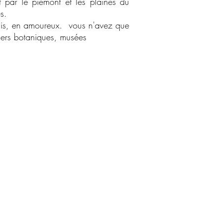
 par le piémont et les plaines du
s.
amis, en amoureux. vous n'avez que
ntiers botaniques, musées